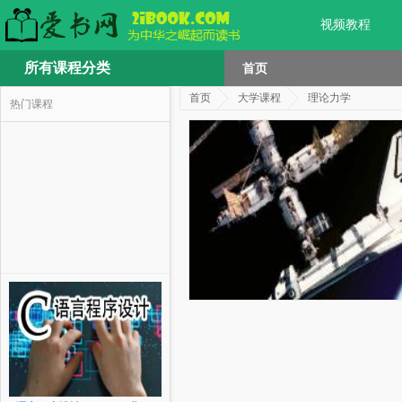
视频教程
所有课程分类
首页
首页
大学课程
理论力学
热门课程