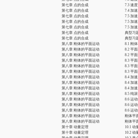
第七章 点的合成
7.3 
第七章 点的合成
7.4 
第七章 点的合成
7.5 
第七章 点的合成
7.5 
第七章 点的合成
7.5 
第七章 点的合成
典型习
第七章 点的合成
典型习
第八章 刚体的平面运动
8.1 
第八章 刚体的平面运动
8.2 
第八章 刚体的平面运动
8.2 
第八章 刚体的平面运动
8.3 
第八章 刚体的平面运动
8.3 
第八章 刚体的平面运动
8.3 
第八章 刚体的平面运动
8.4 
第八章 刚体的平面运动
8.4 
第八章 刚体的平面运动
8.4 
第八章 刚体的平面运动
8.5 
第八章 刚体的平面运动
8.6 
第八章 刚体的平面运动
8.6 
第八章 刚体的平面运动
8.6 
第八章 刚体的平面运动
刚体平
第八章 刚体的平面运动
刚体平
第十章 动量定理
10.1 
第十章 动量定理
10.2