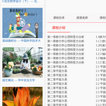
C语言程序设计（下） — 北...
课程目录
授课老师
课程
课程介绍
第一章静力学公理和受力分析
1.1静
基础微积分 — 中国科学技术大
第一章静力学公理和受力分析
1.1.2
学
第一章静力学公理和受力分析
1.2约
第一章静力学公理和受力分析
1.2.2
第一章静力学公理和受力分析
1.2.3
第一章静力学公理和受力分析
1.3 物
第一章静力学公理和受力分析
1.3.2
第二章平面力系
2.1 
第二章平面力系
2.1 
第二章平面力系
2.1 
第二章平面力系
2.2 
园艺概论 — 华中农业大学
第二章平面力系
2.2 
第二章平面力系
2.2 
第二章平面力系
2.3 
第二章平面力系
2.3 
第二章平面力系
2.3 
第二章平面力系
2.3.