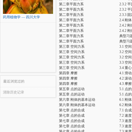
第二章平面力系
2.3.
第二章平面力系
2.3.
第二章平面力系
2.3.3
药用植物学 — 四川大学
第二章平面力系
2.4 刚
第二章平面力系
2.4.
第二章平面力系
2.4.
第二章平面力系
典型习
第二章平面力系
典型习
第三章 空间力系
3.1 
第三章 空间力系
3.2 空
第三章 空间力系
3.2 空
第三章 空间力系
3.3 
第三章 空间力系
3.4 重心
第四章 摩擦
4.1 滑
第四章 摩擦
4.2 滚
最近浏览过的
第四章 摩擦
4.3 
第五章 点的运动
5.1 点
清除历史记录
第五章 点的运动
5.1 点
第六章 刚体的基本运动
6.1 
第六章 刚体的基本运动
6.2 
第七章 点的合成
7.1 
第七章 点的合成
7.2 
第七章 点的合成
7.3 
第七章 点的合成
7.3 
第七章 点的合成
7.3 