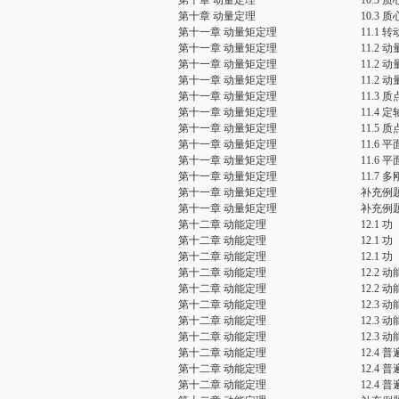
第十章 动量定理
10.3
第十章 动量定理
10.3
第十一章 动量矩定理
11.1 
第十一章 动量矩定理
11.2 
第十一章 动量矩定理
11.2 
第十一章 动量矩定理
11.2 
第十一章 动量矩定理
11.3
第十一章 动量矩定理
11.4
第十一章 动量矩定理
11.5
第十一章 动量矩定理
11.6
第十一章 动量矩定理
11.6
第十一章 动量矩定理
11.7
第十一章 动量矩定理
补充例
第十一章 动量矩定理
补充例
第十二章 动能定理
12.1 功
第十二章 动能定理
12.1 功
第十二章 动能定理
12.1 功
第十二章 动能定理
12.2 动
第十二章 动能定理
12.2 动
第十二章 动能定理
12.3 
第十二章 动能定理
12.3 
第十二章 动能定理
12.3 
第十二章 动能定理
12.4
第十二章 动能定理
12.4
第十二章 动能定理
12.4