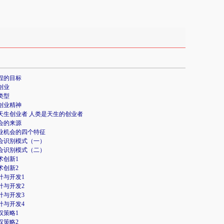
程的目标
创业
类型
创业精神
天生创业者 人类是天生的创业者
会的来源
业机会的四个特征
会识别模式（一）
会识别模式（二）
术创新1
术创新2
计与开发1
计与开发2
计与开发3
计与开发4
权策略1
权策略2