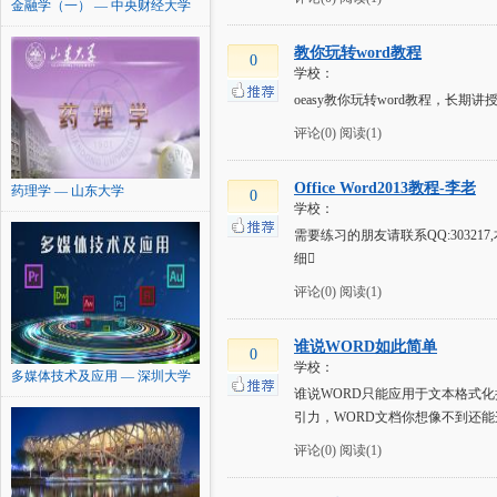
金融学（一） — 中央财经大学
教你玩转word教程
0
学校：
oeasy教你玩转word教程，长期讲
评论(0)
阅读(1)
Office Word2013教程-李老
药理学 — 山东大学
0
学校：
需要练习的朋友请联系QQ:303
细
评论(0)
阅读(1)
谁说WORD如此简单
0
学校：
多媒体技术及应用 — 深圳大学
谁说WORD只能应用于文本格式化
引力，WORD文档你想像不到还能
评论(0)
阅读(1)