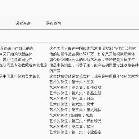
课程评论
课程咨询
把景德镇当作自己的家
这个美国人痴迷中国传统艺术 把景德镇当作自己的家
如今又开始捣鼓新媒体
他的油画作品曾卖出5712万，如今又开始捣鼓新媒体
家，曾经也是追日少年
如今这位国际公认的80后艺术家，曾经也是追日少年
在胡同里专注收藏各种老北京
他是中英混血，书香子弟，如今在胡同里专注收藏各种
的声音
是中国最年轻的美术馆长
这位姑娘曾经是文艺女神，现在是中国最年轻的美术馆
艺术的价值｜第十集：品质
艺术的价值｜第九集：创作媒材
艺术的价值｜第八集：作品主题
艺术的价值｜第七集：时尚
艺术的价值｜第六集：尺寸
艺术的价值｜第五集：历史地位
艺术的价值 | 第四集：来源
艺术的价值｜第三集：稀有珍品
艺术的价值｜第二集：状况
艺术的价值｜第一集：专业鉴定