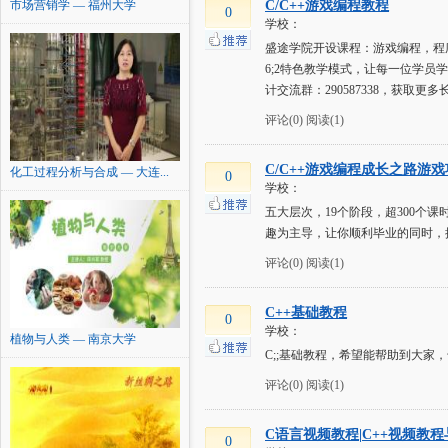
市场营销学 — 福州大学
C/C++游戏编程教程
0
学校：
盛途学院开设课程：游戏编程，程
6;2特色教学模式，让每一位学员
计交流群：290587338，获取更多长视
评论(0)
阅读(1)
C/C++游戏编程成长之路游
化工过程分析与合成 — 大连...
0
学校：
五大层次，19个阶段，超300个课时
趣为主导，让你顺利毕业的同时，
评论(0)
阅读(1)
C++基础教程
0
学校：
植物与人类 — 南京大学
C;;基础教程，希望能帮助到大家
评论(0)
阅读(1)
C语言视频教程|C++视频教
0