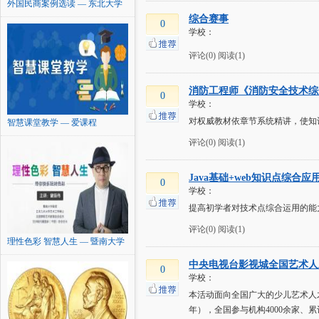
外国民商案例选读 — 东北大学
综合赛事
0
学校：
评论(0)
阅读(1)
消防工程师《消防安全技术综
0
学校：
对权威教材依章节系统精讲，使知
智慧课堂教学 — 爱课程
评论(0)
阅读(1)
Java基础+web知识点综合
0
学校：
提高初学者对技术点综合运用的能
评论(0)
阅读(1)
理性色彩 智慧人生 — 暨南大学
中央电视台影视城全国艺术人才
0
学校：
本活动面向全国广大的少儿艺术人才
年），全国参与机构4000余家、