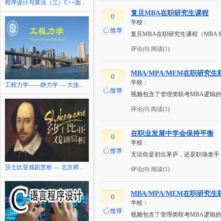
程序设计与算法（三）C++面...
复旦MBA在职研究生课程
0
学校：
复旦MBA在职研究生课程（MBA MP
评论(0)
阅读(1)
MBA/MPA/MEM在职研究
0
学校：
工程力学——静力学 — 大连...
视频包含了管理类联考MBA逻辑
评论(0)
阅读(1)
在职业发展中学会保持平衡
0
学校：
无论你是初出茅庐，还是职场老手，都
莎士比亚戏剧赏析 — 北京师...
评论(0)
阅读(1)
MBA/MPA/MEM在职研究
0
学校：
视频包含了管理类联考MBA逻辑