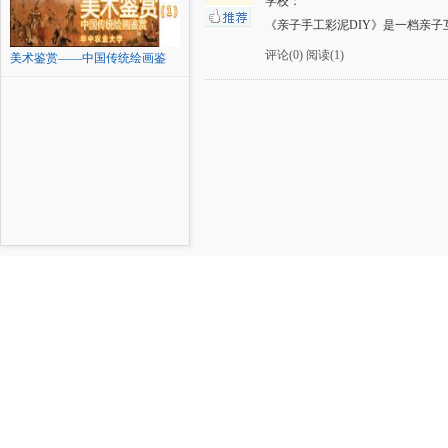
学校：
《亲子手工彩泥DIY》是一档亲
评论(0)
阅读(1)
美术鉴赏——中国传统绘画鉴
赏...