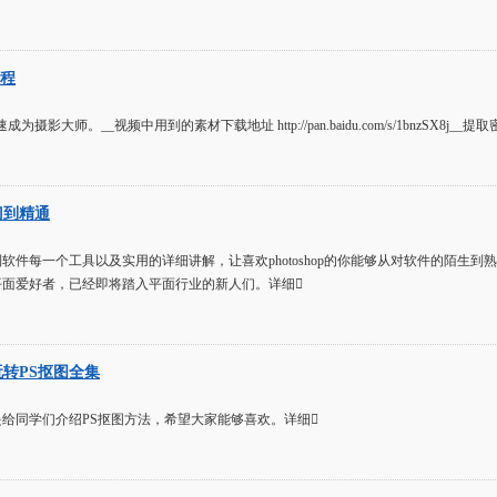
教程
摄影大师。__视频中用到的素材下载地址 http://pan.baidu.com/s/1bnzSX8j__提取密
入门到精通
软件每一个工具以及实用的详细讲解，让喜欢photoshop的你能够从对软件的陌生
平面爱好者，已经即将踏入平面行业的新人们。详细
程 玩转PS抠图全集
给同学们介绍PS抠图方法，希望大家能够喜欢。详细