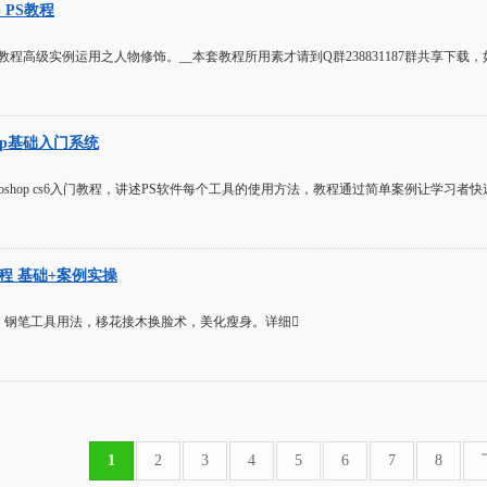
op PS教程
shop PS教程高级实例运用之人物修饰。__本套教程所用素才请到Q群238831187群共
shop基础入门系统
hotoshop cs6入门教程，讲述PS软件每个工具的使用方法，教程通过简单案例让学习者快速
教程 基础+案例实操
，钢笔工具用法，移花接木换脸术，美化瘦身。详细
1
2
3
4
5
6
7
8