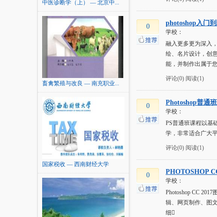
中医诊断学（上） — 北京中...
photoshop入门
0
学校：
融入更多更为深入
绘、名片设计，创意
能，并制作出属于
评论(0)
阅读(1)
畜禽繁殖与改良 — 南充职业...
Photoshop普通班
0
学校：
PS普通班课程以基
学，非常适合广大
评论(0)
阅读(1)
国家税收 — 西南财经大学
PHOTOSHOP C
0
学校：
Photoshop
辑、网页制作、图文
细