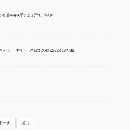
享下载，如有凝问请联系班主任乔锋。详细
入门。__有学习问题请加QQ群129955135详细
下一页
尾页