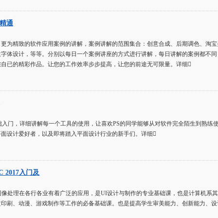
到精通
，更为精致的软件应用案例的讲解，案例讲解的范围集合：创意合成、后期调色、淘宝
字体设计，等等。分别以每日一个案例讲座的方式进行讲解，每日讲解的案例都不同，
您自已的精彩作品。让您的工作效率步步提高，让您的前途无可限量。详细
础入门，详细讲解每一个工具的使用，让喜欢PS的同学能够从对软件完全陌生到熟练使
平面设计爱好者，以及即将踏入平面设计行业的新手们。详细
C 2017入门及
 CC 2017图像处理在各行各业有着广泛的应用，是UI设计与制作的专业基础课，也是计
印刷、动漫、游戏制作等工作的必备基础课。也是提高学生审美能力、创新能力、设计能力