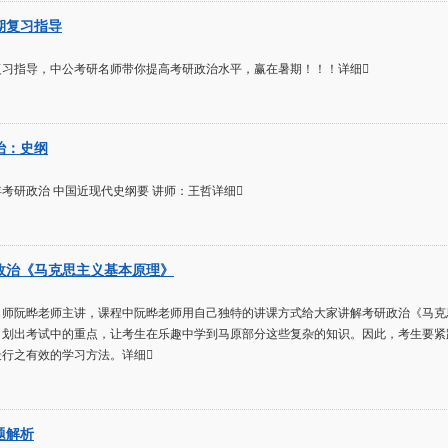
暑期复习指导
期复习指导，中公考研名师带你提高考研政治水平，赢在暑期！！！详细
政治：史纲
年考研政治 中国近现代史纲要 讲师：王哲详细
政治《马克思主义基本原理》
名师阮晔老师主讲，课程中阮晔老师用自己独特的讲课方式给大家讲解考研政治《马克
，划出考试中的重点，让考生在乐趣中学到马原部分这些复杂的知识。因此，考生要紧
行之有效的学习方法。详细
题解析