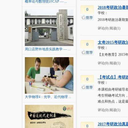
概率论与数理统计CAP — ...
2018考研政治
0
学校：
2018考研政治暑
评论(0)
阅读(1)
太奇2015考研
0
学校：
周口店野外地质实践教学 — ...
【太奇教育】2015
评论(0)
阅读(1)
【考试点】考研
0
学校：
本课程由考研辅导
考生明确考试方向
大学物理4：光学、近代物理 ...
难点和热点，这是最
评论(0)
阅读(1)
2017考研政治真
0