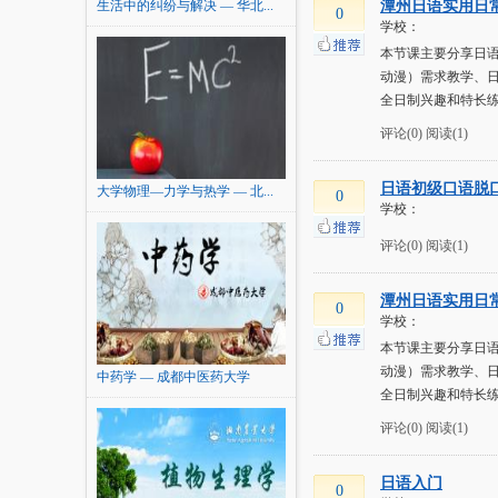
生活中的纠纷与解决 — 华北...
潭州日语实用日
0
学校：
本节课主要分享日
动漫）需求教学、
全日制兴趣和特长
评论(0)
阅读(1)
日语初级口语脱
大学物理—力学与热学 — 北...
0
学校：
评论(0)
阅读(1)
潭州日语实用日
0
学校：
本节课主要分享日
动漫）需求教学、
中药学 — 成都中医药大学
全日制兴趣和特长
评论(0)
阅读(1)
日语入门
0