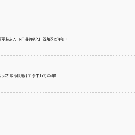
语零起点入门-日语初级入门视频课程详细
的技巧 帮你搞定妹子 拿下帅哥详细