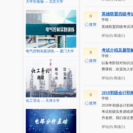
大学生瑜伽 — 北京大学
英雄联盟四级考试
0
学校：
英雄联盟四级考试详
评论(0)
阅读(1)
考试介绍及题型
电气控制实践训练 — 厦门大学
0
学校：
以备考阶段对知识
费课程，欢迎加入初级
评论(0)
阅读(1)
2018初级会计职
0
学校：
化工导论 — 天津大学
2018年初级会计职
考试初级实务易错易
丹老师。我们保证
评论(0)
阅读(1)