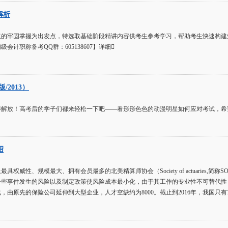
解析
点的牢固掌握为出发点，特选取基础阶段精讲内容供考生参考学习，帮助考生快速构建
会计职称备考QQ群：605138607】详细
/2013）
得解放！高考后的学子们都来轻松一下吧——看形形色色的动漫明星如何应对考试，希
绍
具权威性、规模最大、拥有会员最多的北美精算师协会（Society of actuaries
一些事件发生的风险以及制定政策使风险成本最小化，由于其工作的专业性不可替代性
，由原先的保险公司延伸到大型企业，人才空缺约为8000。截止到2016年，我国只有