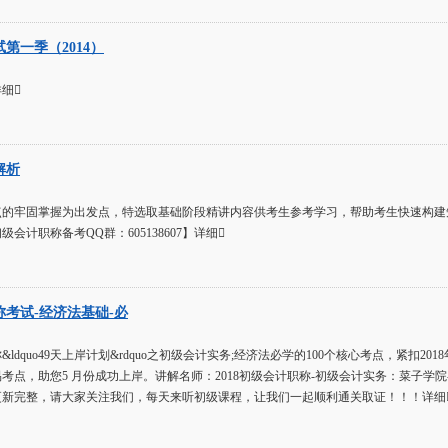
第一季（2014）
细
解析
点的牢固掌握为出发点，特选取基础阶段精讲内容供考生参考学习，帮助考生快速构建
会计职称备考QQ群：605138607】详细
称考试-经济法基础-必
称&ldquo49天上岸计划&rdquo之初级会计实务;经济法必学的100个核心考点，紧
考点，助您5 月份成功上岸。讲解名师：2018初级会计职称-初级会计实务：菜子学院-
更新完整，请大家关注我们，每天来听初级课程，让我们一起顺利通关取证！！！详细