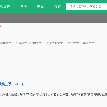
频教程
题库
书籍
搜索
课
清华大学
中国科学与技术大学
上海交通大学
复旦大学
南京大学
第三季（2017）
知识问答为基础，每期“学渣队”成员向千万点券发起冲击，还有“学霸队”的史诗级职