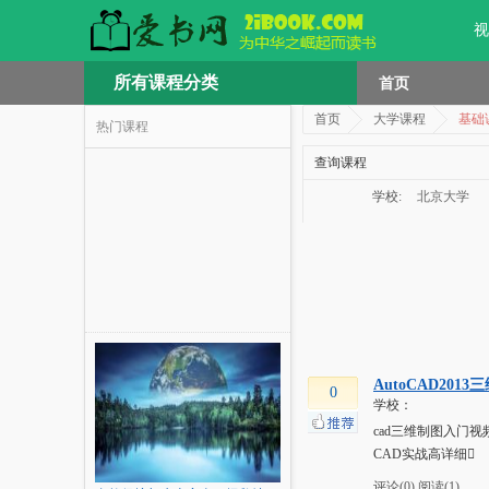
视
所有课程分类
首页
首页
大学课程
基础
热门课程
查询课程
学校:
北京大学
AutoCAD201
0
学校：
cad三维制图入门
CAD实战高详细
评论(0)
阅读(1)