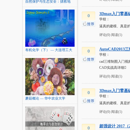
自然保护与生态安全：拯救地
球...
3Dmax入门零
0
学校：
逼真的建模、真是
评论(0)
阅读(1)
AutoCAD201
有机化学（下） — 大连理工大
0
学校：
学
cad三维制图入门
CAD实战高详细
评论(0)
阅读(1)
3Dmax入门零
0
学校：
蘑菇概论 — 华中农业大学
逼真的建模、真是
评论(0)
阅读(1)
超强设计 2017（2
0