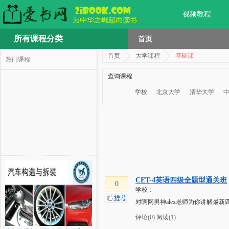
视频教程
所有课程分类
首页
首页
大学课程
基础课
热门课程
查询课程
学校:
北京大学
清华大学
CET-4英语四级全题型通关班
0
学校：
对啊网男神alex老师为你讲解最
评论(0)
阅读(1)