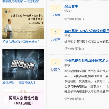
数学眼光看道家 — 北京航空...
综合赛事
0
学校：
评论(0)
阅读(1)
Java基础+web知识点综合
0
学校：
提高初学者对技术点综合运用的能
毛泽东思想和中国特色社会主
义...
评论(0)
阅读(1)
中央电视台影视城全国艺术人才
0
学校：
本活动面向全国广大的少儿艺术人才
年），全国参与机构4000余家、
颂扬祖国、赞美生活、讴歌时代，
通信原理 — 国防科技大学
会参与中央电视台《智慧树》、《
蛙王子等央视主持人零距离接触.详
评论(0)
阅读(1)