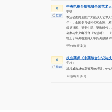
中央电视台影视城全国艺术人才
0
学校：
本活动面向全国广大的少儿艺术人才
年），全国参与机构4000余家、
颂扬祖国、赞美生活、讴歌时代，
会参与中央电视台《智慧树》、《
蛙王子等央视主持人零距离接触.详
评论(0)
阅读(1)
执业药师《中药综合知识与技
0
学校：
对权威教材依章节系统精讲，使知
评论(0)
阅读(1)