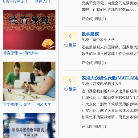
C语言程序设计——快速入门
变换千变万化，向量空间充满奥妙
与...
来吧，让我们相约线性代数mooc
评论(0)
阅读(1)
数学建模
0
学校：华中农业大学
还在羡慕别人的国际级、国家级大
德育原理 — 河南大学
数学的应用不过如此！你说你缺乏
评论(0)
阅读(1)
实用大众线性代数(MATLAB
0
学校：西安电子科技大学
这门课是我们近15年来改革的成果
1. 现代化：用最新数学软件MAT
2. 大众化：删除了繁琐无用的数
大学物理4：光学 — 同济大学
3. 实用化：解了大量后续课和工
如果您不为应试考研，而是为本科
评论(0)
阅读(1)