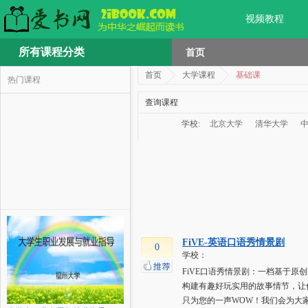
视频教程
所有课程分类
首页
首页
大学课程
基础课
热门课程
查询课程
学校:
北京大学
清华大学
FiVE-英语口语秀情景剧
0
学校：
FiVE口语秀情景剧：一档基于
构建有趣好玩实用的故事情节，让
只为您的一声WOW！我们会为大