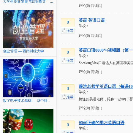
大学生职业发展与就业指导 —...
评论(0)
阅读(1)
英语 英语口语
0
学校：
评论(0)
阅读(1)
英语口语8000句视频版（第
创业管理 — 西南财经大学
0
学校：
SpeakingMax口语达人在英
评论(0)
阅读(1)
跟洪老师学英语口语（每课1
0
学校：
搞怪的英语老师，陪你一起学口语
数字电子技术基础 — 华中科...
评论(0)
阅读(1)
如何正确的学习英语口语
0
学校：