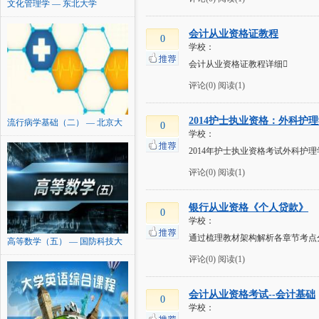
文化管理学 — 东北大学
会计从业资格证教程
0
学校：
会计从业资格证教程详细
评论(0)
阅读(1)
2014护士执业资格：外科护
流行病学基础（二） — 北京大
0
学校：
学
2014年护士执业资格考试外科护理
评论(0)
阅读(1)
银行从业资格《个人贷款》
0
学校：
通过梳理教材架构解析各章节考点
高等数学（五） — 国防科技大
学
评论(0)
阅读(1)
会计从业资格考试--会计基础
0
学校：