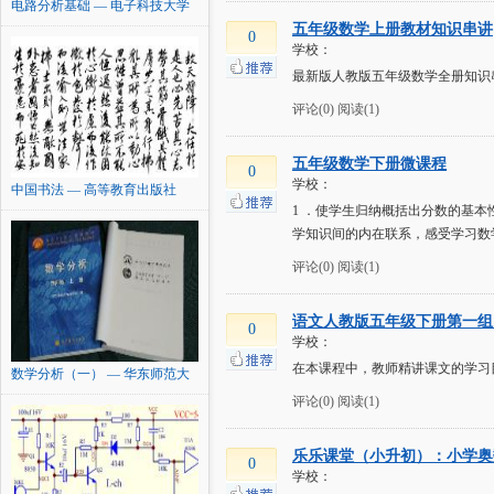
电路分析基础 — 电子科技大学
五年级数学上册教材知识串讲
0
学校：
最新版人教版五年级数学全册知识
评论(0)
阅读(1)
五年级数学下册微课程
0
学校：
中国书法 — 高等教育出版社
1 ．使学生归纳概括出分数的基本
学知识间的内在联系，感受学习数
评论(0)
阅读(1)
语文人教版五年级下册第一组
0
学校：
在本课程中，教师精讲课文的学习
数学分析（一） — 华东师范大
学
评论(0)
阅读(1)
乐乐课堂（小升初）：小学奥
0
学校：