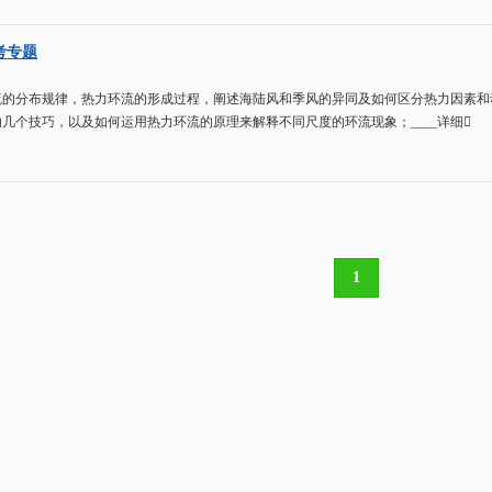
考专题
流的分布规律，热力环流的形成过程，阐述海陆风和季风的异同及如何区分热力因素和
几个技巧，以及如何运用热力环流的原理来解释不同尺度的环流现象；____详细
1