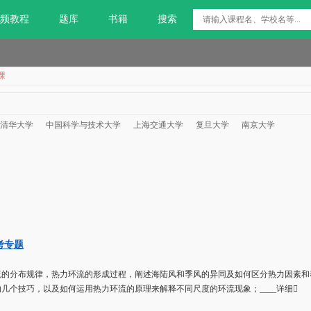
频教程
题库
书籍
搜索
课
清华大学
中国科学与技术大学
上海交通大学
复旦大学
南京大学
考专题
流的分布规律，热力环流的形成过程，阐述海陆风和季风的异同及如何区分热力因素和
几个技巧，以及如何运用热力环流的原理来解释不同尺度的环流现象；____详细