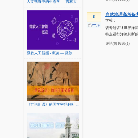
人文视野中的生态学 — 吉林大
学
自然地理高考备
0
学校：
该专题讲述世界洋
特点进行洋流判断的
评论(0)
阅读(1)
微软人工智能 - 概览 — 微软
《世说新语》的国学密码解析 ...