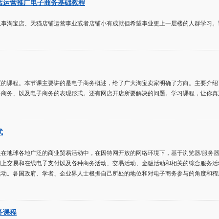
店运营推广电子商务基础教程
从事淘宝店、天猫店铺运营事业或者店铺小有成就但希望事业更上一层楼的人群学习。
置的课程。本节课主要讲的是电子商务概述，给了广大淘宝卖家明确了方向。主要介绍
子商务、以及电子商务的表现形式。还有网店开店所要解决的问题。学习课程，让你真
式
是在地球各地广泛的商业贸易活动中，在因特网开放的网络环境下，基于浏览器/服务
网上交易和在线电子支付以及各种商务活动、交易活动、金融活动和相关的综合服务活
活动。各国政府、学者、企业界人士根据自己所处的地位和对电子商务参与的角度和程
务课程