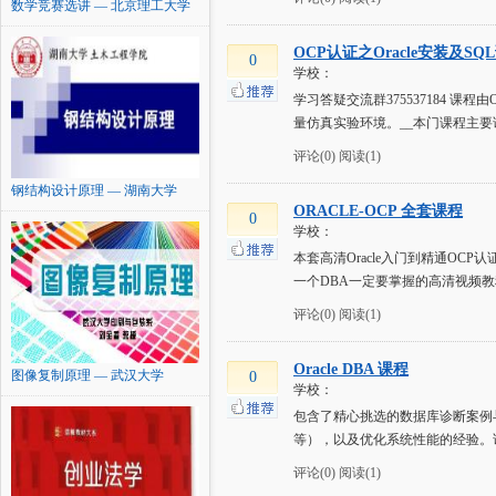
数学竞赛选讲 — 北京理工大学
OCP认证之Oracle安装及SQ
0
学校：
学习答疑交流群375537184 课程由
量仿真实验环境。__本门课程主要讲
评论(0)
阅读(1)
钢结构设计原理 — 湖南大学
ORACLE-OCP 全套课程
0
学校：
本套高清Oracle入门到精通OC
一个DBA一定要掌握的高清视频教
评论(0)
阅读(1)
Oracle DBA 课程
图像复制原理 — 武汉大学
0
学校：
包含了精心挑选的数据库诊断案例与
等），以及优化系统性能的经验。
评论(0)
阅读(1)