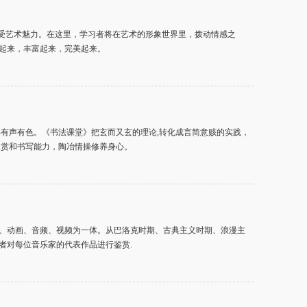
感受艺术魅力。在这里，学习者将在艺术的形象世界里，拨动情感之
起来，丰富起来，完美起来。
有声有色。《书法课堂》把玄而又玄的理论,转化成言简意赅的实践，
欣赏和书写能力，陶冶情操修养身心。
、动画、音频、视频为一体。从巴洛克时期、古典主义时期、浪漫主
者对每位音乐家的代表作品进行鉴赏.