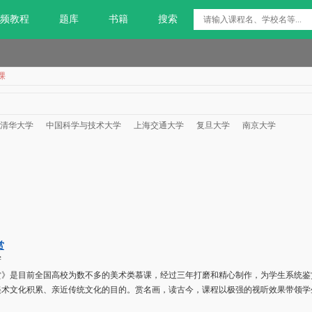
频教程
题库
书籍
搜索
课
清华大学
中国科学与技术大学
上海交通大学
复旦大学
南京大学
赏
学
赏》是目前全国高校为数不多的美术类慕课，经过三年打磨和精心制作，为学生系统鉴
美术文化积累、亲近传统文化的目的。赏名画，读古今，课程以极强的视听效果带领学