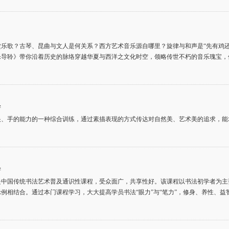
堂乐歌？古琴、昆曲与文人是何关系？西方艺术音乐源自哪里？旋律与和声是“先有鸡
乐导聆》带你沿着历史的脉络穿越华夏与西洋之文化时空，领略传世不朽的音乐瑰宝，
学
眼、手的能力的一种综合训练，通过素描表现的方式传达对自然美、艺术美的追求，能
学
是中国传统书法艺术普及通识性课程，受众面广，共享性好。该课程以书法初学者为主
例相结合。通过本门课程学习，大大提高学员书法“眼力”与“笔力”，修身、养性、