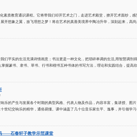
门文化素质教育通识课程。它将带我们叩开艺术之门，走进艺术殿堂，撩开艺术面纱，
，展开想象之翼，放飞理想之梦！将在艺术的真善美境界中陶冶升华，深刻起来，高尚
我们平实的生活充满诗情画意；书法更是一种文化，把琐碎单调的生活,用智慧调剂得
内,掌握篆书、隶书、草书、行书和楷书五种书体的书写方法，理论和实践结合，提高
析
学
交响乐的产生与发展各个时期的典型风格、代表人物及作品，内容丰富，集讲授、图片
二十世纪交响乐的精华，通俗易懂。课中涵盖了几十位音乐家生平、逸事，并引领学习
码——石春轩子教学示范课堂