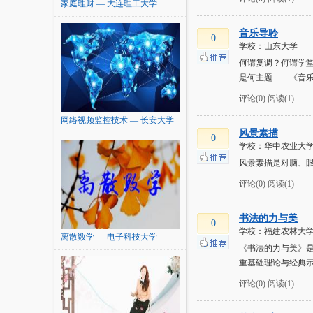
家庭理财 — 大连理工大学
音乐导聆
0
学校：山东大学
何谓复调？何谓学
是何主题……《音
评论(0)
阅读(1)
网络视频监控技术 — 长安大学
风景素描
0
学校：华中农业大
风景素描是对脑、
评论(0)
阅读(1)
书法的力与美
0
学校：福建农林大
离散数学 — 电子科技大学
《书法的力与美》
重基础理论与经典示
评论(0)
阅读(1)