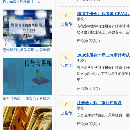
Python语言程序设计 —...
2018注册会计师考试-CPA
0
学校：
有很多学生学习注册会计师审计时
助考生们快速解压，高效备考。会
评论(0)
阅读(1)
思维导图的教学应用 — 爱课程
2018注册会计师CPA审计考
0
学校：
有很多学生学习注册会计师审计时
&hellip&hellip为了
细
评论(0)
阅读(1)
信号与系统 — 西安电子科技大
注册会计师—审计知识点
学
0
学校：
东奥名师倾情巨献，秉承经典，紧
评论(0)
阅读(1)