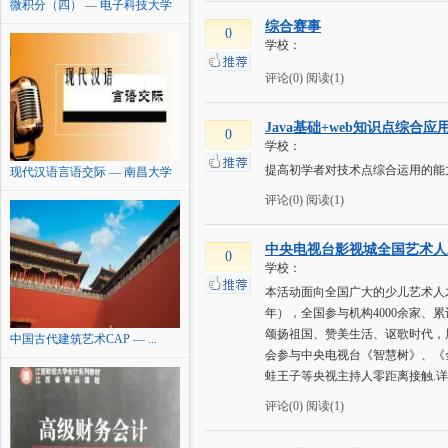
微积分（四） — 电子科技大学
综合赛事
0
学校：
评论(0)
阅读(1)
Java基础+web知识点综合
0
学校：
提高初学者对技术点综合运用的能
现代汉语言语交际 — 南昌大学
评论(0)
阅读(1)
中央电视台影视城全国艺术人才
0
学校：
本活动面向全国广大的少儿艺术人才
年），全国参与机构4000余家、
颂扬祖国、赞美生活、讴歌时代，
中国古代建筑艺术CAP — ...
会参与中央电视台《智慧树》、《
蛙王子等央视主持人零距离接触.详
评论(0)
阅读(1)