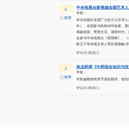
中央电视台影视城全国艺术人才
0
学校：
本活动面向全国广大的少儿艺术人才
年），全国参与机构4000余家、
颂扬祖国、赞美生活、讴歌时代，
会参与中央电视台《智慧树》、《
蛙王子等央视主持人零距离接触.详
评论(0)
阅读(1)
执业药师《中药综合知识与技
0
学校：
对权威教材依章节系统精讲，使知
评论(0)
阅读(1)