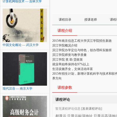
计算机网络技术 — 吉林大学
课程目录
授课老师
课程
课程介绍
2015年南京信息工程大学滨江学院招生新政
中国文化概论 — 武汉大学
滨江学院概况介绍
滨江学院办学定位与特色，创办理科实验班
滨江学院师资与教学质量
滨江学院 奖 助 贷政策
就业率始终保持在97%以上
生活设施齐全，文体活动丰富
2015年招生计划，新增计算机科学与技术和软
养方向
课程参数
现代汉语 — 南京大学
课程评论
暂无课程评论信息
[发表课程评论]
都显示
只显示标清地址
只显示高清地