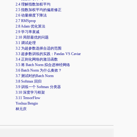
2.4 理解指数加权平均
2.5 指数加权平均的偏差修正
2.6 动量梯度下降法
2.7 RMSprop
2.8 Adam 优化算法
2.9 学习率衰减
2.10 局部最优的问题
3.1 调试处理
3.2 为超参数选择合适的范围
3.3 超参数训练的实践：Pandas VS Caviar
3.4 正则化网络的激活函数
3.5 将 Batch Norm 拟合进神经网络
3.6 Batch Norm 为什么奏效？
3.7 测试时的Batch Norm
3.8 Softmax 回归
3.9 训练一个 Softmax 分类器
3.10 深度学习框架
3.11 TensorFlow
Yoshua Bengio
林元庆