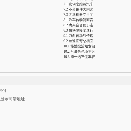
7.1 发轫之始蒸汽车
7.2 不分伯仲大宗师
7.3 无马机器立世间
8.1 汽车传动简而言
8.2 离离合合稳步走
8.3 快快慢慢变速行
9.1 万向传动巧传递
9.2 差速直弯总相宜
10.1 格兰披治始发轫
10.2 形形色色谈车运
10.3 择一选三侃车赛
论]
只显示高清地址