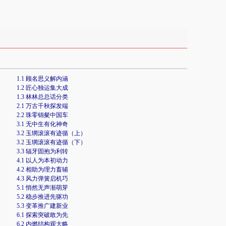
1.1 顾名思义解内涵
1.2 匠心独运集大成
1.3 林林总总话分类
2.1 万古千秋探发端
2.2 珠零锦粲中国车
3.1 无中生有化神奇
3.2 玉辋滚滚有迹循（上）
3.2 玉辋滚滚有迹循（下）
3.3 辐牙固抱为利转
4.1 以人为本初动力
4.2 相助为理力畜辅
4.3 风力弹簧启机巧
5.1 悄然无声渐萌芽
5.2 稳步推进先驱功
5.3 变革推广建新业
6.1 探索突破敢为先
6.2 内燃结构观大略