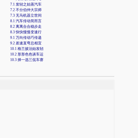
7.1 发轫之始蒸汽车
7.2 不分伯仲大宗师
7.3 无马机器立世间
8.1 汽车传动简而言
8.2 离离合合稳步走
8.3 快快慢慢变速行
9.1 万向传动巧传递
9.2 差速直弯总相宜
10.1 格兰披治始发轫
10.2 形形色色谈车运
10.3 择一选三侃车赛