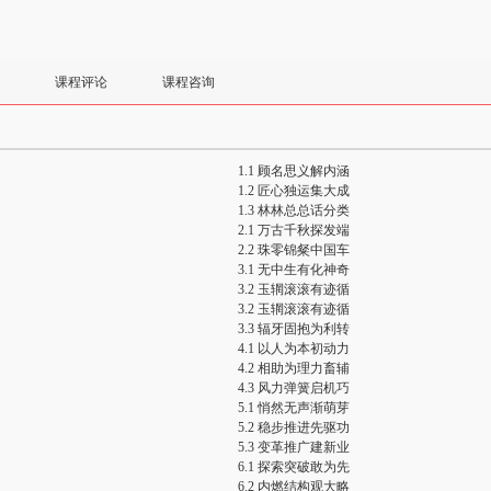
课程评论
课程咨询
1.1 顾名思义解内涵
1.2 匠心独运集大成
1.3 林林总总话分类
2.1 万古千秋探发端
2.2 珠零锦粲中国车
3.1 无中生有化神奇
3.2 玉辋滚滚有迹循
3.2 玉辋滚滚有迹循
3.3 辐牙固抱为利转
4.1 以人为本初动力
4.2 相助为理力畜辅
4.3 风力弹簧启机巧
5.1 悄然无声渐萌芽
5.2 稳步推进先驱功
5.3 变革推广建新业
6.1 探索突破敢为先
6.2 内燃结构观大略