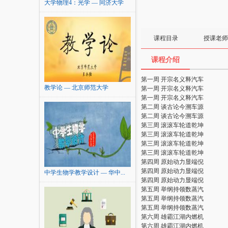
大学物理4：光学 — 同济大学
课程目录
授课老师
课程介绍
第一周 开宗名义释汽车
教学论 — 北京师范大学
第一周 开宗名义释汽车
第一周 开宗名义释汽车
第二周 谈古论今溯车源
第二周 谈古论今溯车源
第三周 滚滚车轮道乾坤
第三周 滚滚车轮道乾坤
第三周 滚滚车轮道乾坤
第三周 滚滚车轮道乾坤
第四周 原始动力显端倪
第四周 原始动力显端倪
中学生物学教学设计 — 华中...
第四周 原始动力显端倪
第五周 举纲持领数蒸汽
第五周 举纲持领数蒸汽
第五周 举纲持领数蒸汽
第六周 雄霸江湖内燃机
第六周 雄霸江湖内燃机