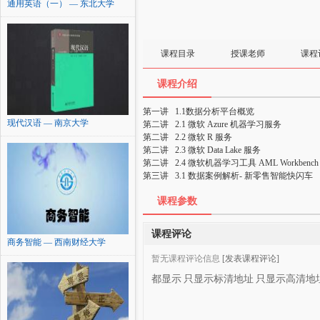
通用英语（一） — 东北大学
课程目录
授课老师
课程
课程介绍
第一讲
1.1数据分析平台概览
现代汉语 — 南京大学
第二讲
2.1 微软 Azure 机器学习服务
第二讲
2.2 微软 R 服务
第二讲
2.3 微软 Data Lake 服务
第二讲
2.4 微软机器学习工具 AML Workb
第三讲
3.1 数据案例解析- 新零售智能快闪车
课程参数
课程评论
商务智能 — 西南财经大学
暂无课程评论信息
[发表课程评论]
都显示
只显示标清地址
只显示高清地