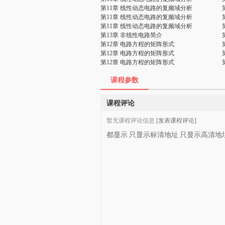
第11章 线性动态电路的复频域分析
第11章 线性动态电路的复频域分析
第11章 线性动态电路的复频域分析
第13章 非线性电路简介
第12章 电路方程的矩阵形式
第12章 电路方程的矩阵形式
第12章 电路方程的矩阵形式
课程参数
课程评论
暂无课程评论信息
[发表课程评论]
都显示
只显示标清地址
只显示高清地