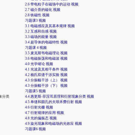
2.6 带电粒子在磁场中的运动 视频
2.7 磁介质的磁化 视频
2.8 铁磁性 视频
习题课3 视频
3.1 电磁感应及其基本规律 视频
3.2 互感和自感 视频
3.3 磁场的能量 视频
3.4 超导体的电磁特性 视频
习题课 4 视频
3.5 麦克斯韦电磁理论 视频
3.6 电磁振荡和电磁波 视频
4.0 光学绪论 视频
4.1 光波及其相干条件 视频
4.2 杨氏双缝干涉实验 视频
4.3 分振幅干涉（上） 视频
4.3 分振幅干涉（下） 视频
习题课5 视频
现象分类
4.4 惠更斯-菲涅耳原理和衍射现象分类 视频
4.5 单缝和圆孔的夫琅禾费衍射 视频
4.6 衍射光栅 视频
4.7 衍射规律的应用 视频
4.8 光的偏振态 视频
4.9 旋光现象和电磁场的光效应 视频
习题课6 视频