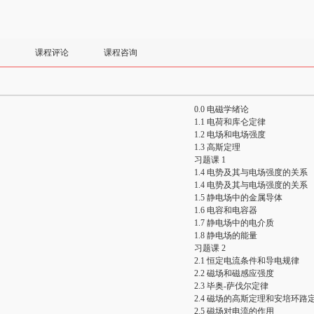
课程评论
课程咨询
）
0.0 电磁学绪论
）
1.1 电荷和库仑定律
）
1.2 电场和电场强度
）
1.3 高斯定理
）
习题课 1
）
1.4 电势及其与电场强度的关系
）
1.4 电势及其与电场强度的关系
）
1.5 静电场中的金属导体
）
1.6 电容和电容器
）
1.7 静电场中的电介质
）
1.8 静电场的能量
）
习题课 2
）
2.1 恒定电流条件和导电规律
）
2.2 磁场和磁感应强度
）
2.3 毕奥-萨伐尔定律
）
2.4 磁场的高斯定理和安培环路
）
2.5 磁场对电流的作用