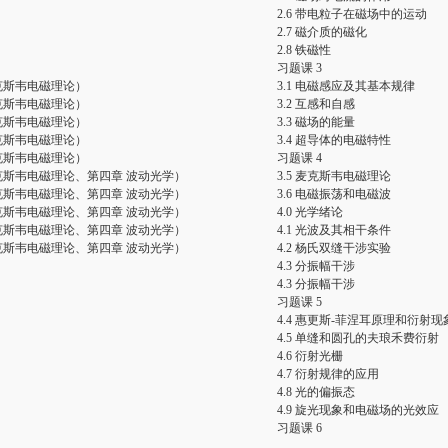
）
2.6 带电粒子在磁场中的运动
）
2.7 磁介质的磁化
）
2.8 铁磁性
）
习题课 3
克斯韦电磁理论）
3.1 电磁感应及其基本规律
克斯韦电磁理论）
3.2 互感和自感
克斯韦电磁理论）
3.3 磁场的能量
克斯韦电磁理论）
3.4 超导体的电磁特性
克斯韦电磁理论）
习题课 4
克斯韦电磁理论、第四章 波动光学）
3.5 麦克斯韦电磁理论
克斯韦电磁理论、第四章 波动光学）
3.6 电磁振荡和电磁波
克斯韦电磁理论、第四章 波动光学）
4.0 光学绪论
克斯韦电磁理论、第四章 波动光学）
4.1 光波及其相干条件
克斯韦电磁理论、第四章 波动光学）
4.2 杨氏双缝干涉实验
4.3 分振幅干涉
4.3 分振幅干涉
习题课 5
4.4 惠更斯-菲涅耳原理和衍射
4.5 单缝和圆孔的夫琅禾费衍射
4.6 衍射光栅
4.7 衍射规律的应用
4.8 光的偏振态
4.9 旋光现象和电磁场的光效应
习题课 6