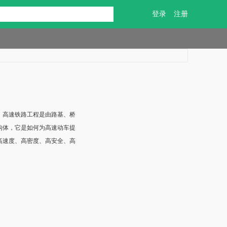
登录
注册
。高速铁路工程是由路基、桥
构体，它是如何为高速动车提
高速度、高密度、高安全、高