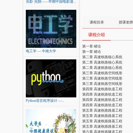
光影·光阴——早期中国电影漫...
课程目录
授课老师
课程介绍
第一章 绪论
电工学 — 中南大学
第一章 绪论
第二章 高速铁路核心系统
第二章 高速铁路核心系统
第二章 高速铁路核心系统
第三章 高速铁路空间线形
第三章 高速铁路空间线形
第三章 高速铁路空间线形
第四章 高速铁路轨道工程
第四章 高速铁路轨道工程
第四章 高速铁路轨道工程
Python语言程序设计 —...
第四章 高速铁路轨道工程
第五章 高速铁路路基工程
第五章 高速铁路路基工程
第五章 高速铁路路基工程
第五章 高速铁路路基工程
第六章 高速铁路隧道工程