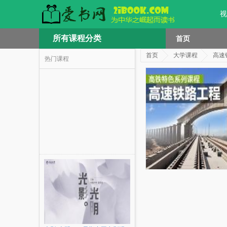
视
所有课程分类
首页
首页
大学课程
高速
热门课程