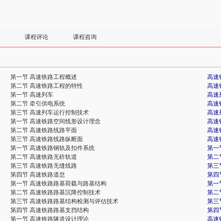
课程评论
课程咨询
第一节 高速铁路工程概述
高速
第二节 高速铁路工程的特性
高速
第一节 高速列车
高速
第二节 牵引供电系统
高速
第三节 高速列车运行控制技术
高速
第一节 高速铁路空间线形设计理念
高速
第二节 高速铁路线路平面
高速
第三节 高速铁路线路纵断面
高速
第一节 高速铁路钢轨及扣件系统
第一
第二节 高速铁路无砟轨道
第二
第三节 高速铁路无缝线路
第三
第四节 高速铁路道岔
第四
第一节 高速铁路路基荷载与路基结构
第一
第二节 高速铁路路基沉降控制技术
第二
第三节 高速铁路路基结构检测与评估技术
第三
第四节 高速铁路路基支挡结构
第四
第一节 高速铁路隧道设计理论
高速