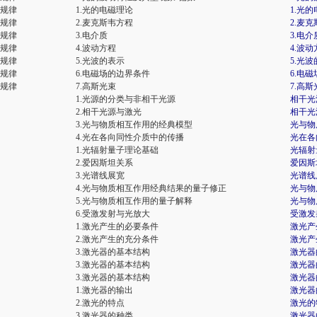
播规律
1.光的电磁理论
1.光
播规律
2.麦克斯韦方程
2.麦
播规律
3.电介质
3.电介
播规律
4.波动方程
4.波动
播规律
5.光波的表示
5.光
播规律
6.电磁场的边界条件
6.电
播规律
7.高斯光束
7.高斯
1.光源的分类与非相干光源
相干光
2.相干光源与激光
相干光
3.光与物质相互作用的经典模型
光与物
4.光在各向同性介质中的传播
光在各
1.光辐射量子理论基础
光辐射
2.爱因斯坦关系
爱因斯
3.光谱线展宽
光谱线
4.光与物质相互作用经典结果的量子修正
光与物
5.光与物质相互作用的量子解释
光与物
6.受激发射与光放大
受激发
1.激光产生的必要条件
激光产
2.激光产生的充分条件
激光产
3.激光器的基本结构
激光器
3.激光器的基本结构
激光器
3.激光器的基本结构
激光器
1.激光器的输出
激光器
2.激光的特点
激光的
3.激光器的种类
激光器