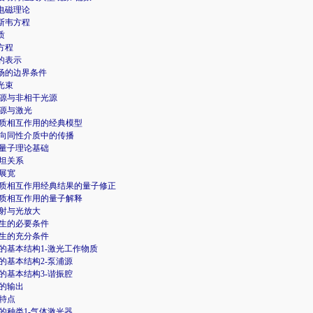
的电磁理论
克斯韦方程
质
方程
波的表示
磁场的边界条件
光束
源与非相干光源
源与激光
质相互作用的经典模型
向同性介质中的传播
量子理论基础
坦关系
展宽
质相互作用经典结果的量子修正
质相互作用的量子解释
射与光放大
生的必要条件
生的充分条件
的基本结构1-激光工作物质
的基本结构2-泵浦源
的基本结构3-谐振腔
的输出
特点
的种类1-气体激光器