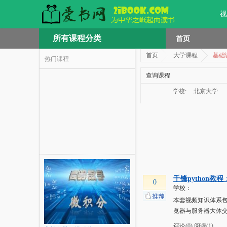
视
所有课程分类
首页
首页
大学课程
基础
热门课程
查询课程
学校:
北京大学
千锋python教程：
0
学校：
本套视频知识体系包括
览器与服务器大体交
评论(0)
阅读(1)