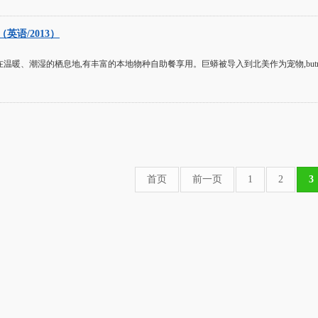
英语/2013）
温暖、潮湿的栖息地,有丰富的本地物种自助餐享用。巨蟒被导入到北美作为宠物,butrele
首页
前一页
1
2
3