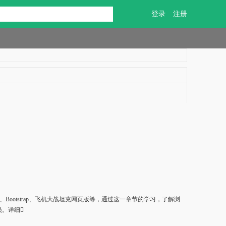
登录
注册
ry、Bootstrap、飞机大战坦克网页版等，通过这一章节的学习，了解浏
员。详细