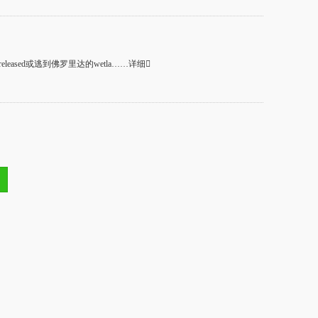
ased或逃到佛罗里达的wetla……详细