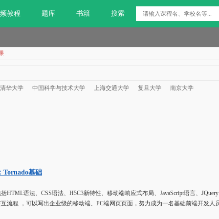
频教程
题库
书籍
搜索
课
清华大学
中国科学与技术大学
上海交通大学
复旦大学
南京大学
Tornado基础
HTML语法、CSS语法、H5C3新特性、移动端响应式布局、JavaScript语言、JQue
互流程 ，可以写出企业级的移动端、PC端网页页面，努力成为一名基础前端开发人