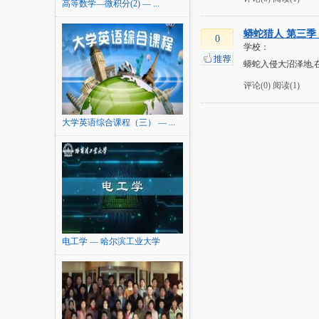
高等数学—微积分(2) — ...
蟒蛇猎人 第三季（
0
学校：
蟒蛇入侵大沼泽地,在
评论(0)
阅读(1)
大学英语综合课程（三） — ...
电工学 — 哈尔滨工业大学