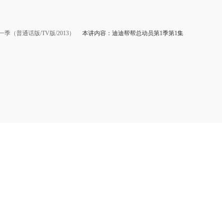
季（普通话版/TV版/2013）
本讲内容：迪迪帮帮总动员第1季第1集