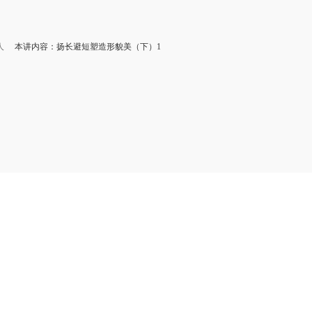
人
本讲内容：扬长避短塑造形貌美（下）1