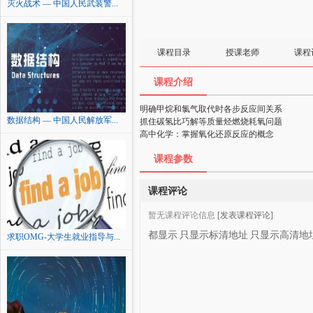
灭火战术 — 中国人民武装警...
课程目录
授课老师
课程
课程介绍
明确甲烷和氯气取代时各步反应间关系
数据结构 — 中国人民解放军...
抓住碳氢比巧解等质量烃燃烧耗氧问题
高中化学：掌握氧化还原反应的概念
课程参数
课程评论
暂无课程评论信息
[发表课程评论]
都显示
只显示标清地址
只显示高清地
求职OMG-大学生就业指导与...