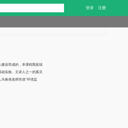
登录
注册
上建设而成的，本课程既延续
基础实验。主讲人之一的奚旦
人马春燕老师凭借“环境监