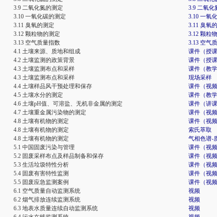
3.9 二氧化氮的测定
3.9 二氧
3.10 一氧化碳的测定
3.10 一
3.11 臭氧的测定
3.11 臭氧
3.12 颗粒物的测定
3.12 颗
3.13 空气质量指数
3.13 空
4.1 土壤来源、质地和组成
课件（授
4.2 土壤监测的政策背景
课件（授
4.3 土壤监测布点和采样
课件（教
4.3 土壤监测布点和采样
现场采样
4.4 土壤样品风干预处理和保存
课件（视
4.5 土壤水分的测定
课件（教
4.6 土壤pH值、可溶盐、无机非金属的测定
课件（讲
4.7 土壤重金属污染物的测定
课件（视
4.8 土壤有机物的测定
课件（视
4.8 土壤有机物的测定
索氏萃取
4.8 土壤有机物的测定
气相色谱-质
5.1 中国固废污染与管理
课件（视
5.2 固废采样布点及样品制备和保存
课件（视频
5.3 生活垃圾特性分析
课件（视
5.4 固废有害特性监测
课件（视
5.5 固废应急监测案例
课件（视
6.1 空气质量自动监测系统
视频
6.2 烟气排放连续监测系统
视频
6.3 地表水质量连续自动监测系统
视频