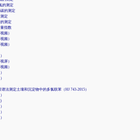
化氮的测定
氧化碳的测定
的测定
粒物的测定
气质量指数
课视频）
课视频）
学视频）
频）
学视屏）
课视频）
频）
频）
谱法测定土壤和沉淀物中的多氯联苯（HJ 743-2015）
频）
)
频）
频）
频）