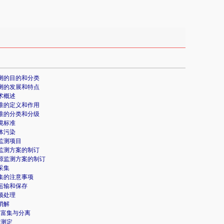
境监测的目的和分类
境监测的发展和特点
技术概述
境标准的定义和作用
境标准的分类和分级
环境标准
水体污染
染监测项目
表水监测方案的制订
污染源监测方案的制订
的采集
采集的注意事项
的运输和保存
的预处理
的消解
样的富集与分离
的测定