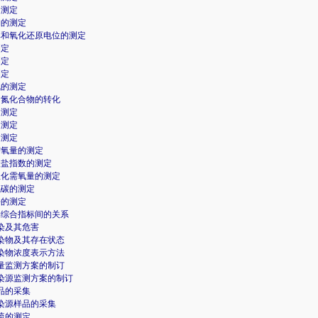
的测定
体物的测定
电导率和氧化还原电位的测定
测定
测定
测定
解氧的测定
中含氮化合物的转化
的测定
的测定
的测定
学需氧量的测定
锰酸盐指数的测定
日生化需氧量的测定
有机碳的测定
发酚的测定
机物综合指标间的关系
污染及其危害
气污染物及其存在状态
气污染物浓度表示方法
气质量监测方案的制订
定污染源监测方案的制订
样品的采集
定污染源样品的采集
化硫的测定