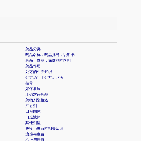
药品分类
药品名称，药品批号，说明书
药品，食品，保健品的区别
药品作用
处方的相关知识
处方药与非处方药.区别
挂号
如何看病
正确对待药品
药物剂型概述
注射剂
口服固体
口服液体
其他剂型
免疫与疫苗的相关知识
流感与疫苗
乙肝与疫苗