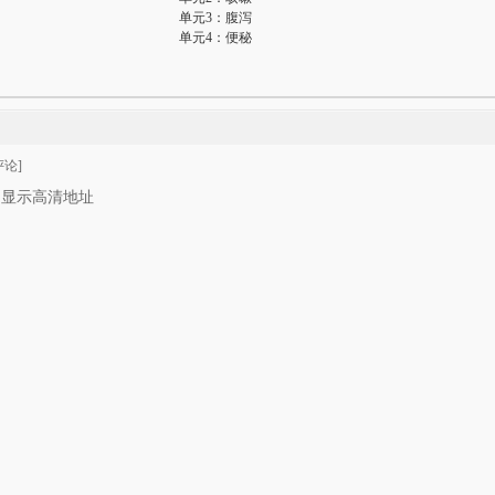
单元3：腹泻
单元4：便秘
论]
只显示高清地址