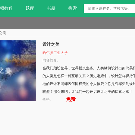
频教程
题库
书籍
搜索
之美
设计之美
哈尔滨工业大学
内容简介:
当我们顾盼世界，世界摇曳生姿。人类缘何设计出如此美
的人类是怎样一种互动关系？历史递嬗中，设计怎样保持
地的设计不同却因何同样美的令人惊赞？你是否感受到设
转型？那么来吧，让我们一起开启设计之美的探索之旅！
免费
价格: