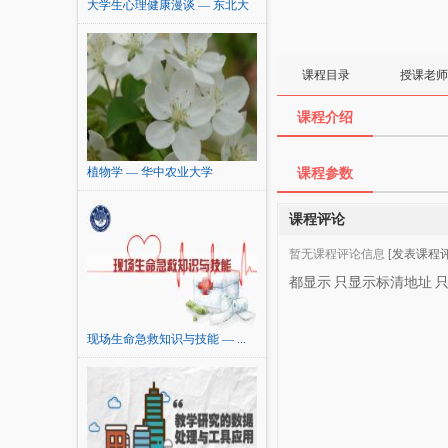
大学生心理健康漫谈 — 东北大
学
课程目录
授课老师
课程介绍
植物学 — 华中农业大学
课程参数
课程评论
暂无课程评论信息
[发表课程评
都显示
只显示标清地址
现场生命急救知识与技能 — ...