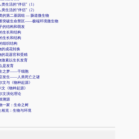
1 人类生活的“伴侣”（1）
2 人类生活的“伴侣”（2）
 人类的第二基因组 — 肠道微生物
 不断突破生命禁区——极端环境微生物
 种子的结构和萌发
 根的生长和结构
 茎的生长和结构
 叶的组织结构
植物的成花转换
植物的花器官和受精
植物激素以生长发育
.什么是发育
.长生之梦——干细胞
 癌症发生——人类死亡之谜
 达尔文与《物种起源》
达尔文《物种起源》
 达尔文演化理论
追根溯源
 万物一家：生命之树
相生相克：生物与环境