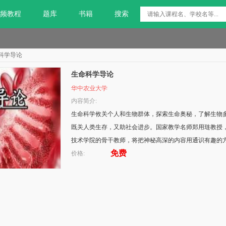
频教程
题库
书籍
搜索
科学导论
生命科学导论
华中农业大学
内容简介:
生命科学攸关个人和生物群体，探索生命奥秘，了解生物
既关人类生存，又助社会进步。国家教学名师郑用琏教授
技术学院的骨干教师，将把神秘高深的内容用通识有趣的
免费
价格: