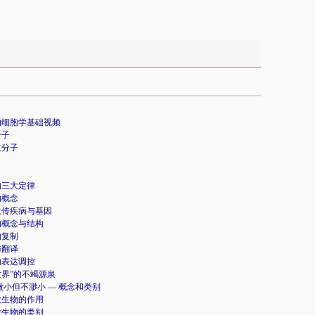
的细胞学基础视频
分子
质分子
的三大定律
的概念
遗传疾病与基因
的概念与结构
的复制
与翻译
的表达调控
界”的不竭源泉
.1 微小但不渺小 — 概念和类别
.2微生物的作用
.3微生物的类别