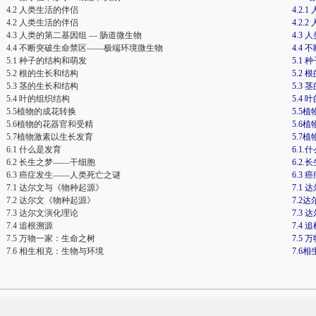
4.2 人类生活的伴侣
4.2.
4.2 人类生活的伴侣
4.2.
4.3 人类的第二基因组 — 肠道微生物
4.3
4.4 不断突破生命禁区——极端环境微生物
4.4
5.1 种子的结构和萌发
5.1
5.2 根的生长和结构
5.2
5.3 茎的生长和结构
5.3
5.4 叶的组织结构
5.4
5.5植物的成花转换
5.5
5.6植物的花器官和受精
5.6
5.7植物激素以生长发育
5.7
6.1 什么是发育
6.1
6.2 长生之梦——干细胞
6.2
6.3 癌症发生——人类死亡之谜
6.3
7.1 达尔文与《物种起源》
7.1
7.2 达尔文《物种起源》
7.2
7.3 达尔文演化理论
7.3
7.4 追根溯源
7.4 
7.5 万物一家：生命之树
7.5
7.6 相生相克：生物与环境
7.6