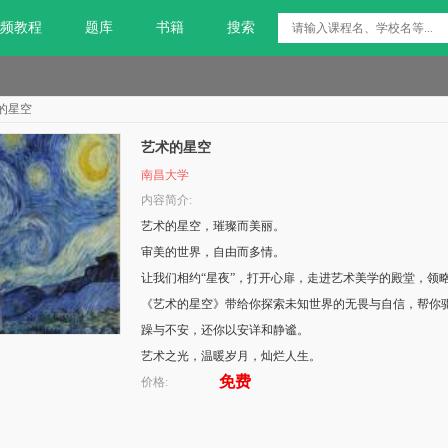
频教程
题库
书籍
搜索
的星空
艺术的星空
南昌大学
内容简介:
艺术的星空，璀璨而美丽。
审美的世界，自由而多情。
让我们相约“星夜”，打开心扉，走进艺术美学的殿堂，领
《艺术的星空》带给你探索未知世界的无畏与自信，帮你
躁与不安，还你以安详和静谧。
艺术之光，温暖岁月，灿烂人生。
免费
价格: