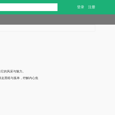
登录
注册
略它的风采与魅力。
驱走黑暗与孤单，纾解内心焦