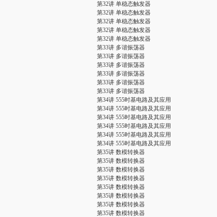
第32讲 单稳态触发器
第32讲 单稳态触发器
第32讲 单稳态触发器
第32讲 单稳态触发器
第32讲 单稳态触发器
第33讲 多谐振荡器
第33讲 多谐振荡器
第33讲 多谐振荡器
第33讲 多谐振荡器
第33讲 多谐振荡器
第33讲 多谐振荡器
第34讲 555时基电路及其应用
第34讲 555时基电路及其应用
第34讲 555时基电路及其应用
第34讲 555时基电路及其应用
第34讲 555时基电路及其应用
第34讲 555时基电路及其应用
第35讲 数模转换器
第35讲 数模转换器
第35讲 数模转换器
第35讲 数模转换器
第35讲 数模转换器
第35讲 数模转换器
第35讲 数模转换器
第35讲 数模转换器