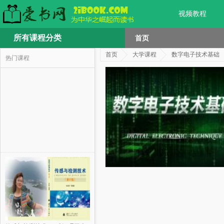
视频教程
所有课程分类
首页
首页
大学课程
数字电子技术基础
热门课程