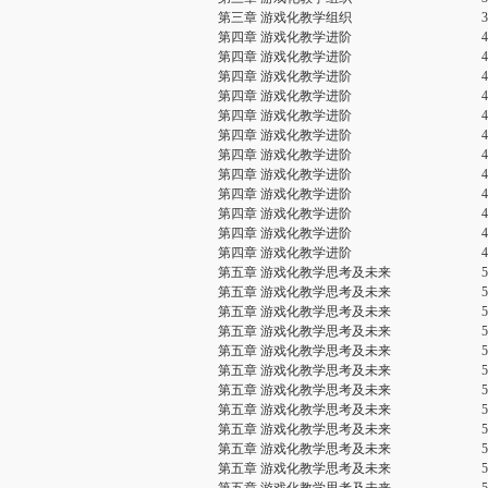
第三章 游戏化教学组织
第四章 游戏化教学进阶
第四章 游戏化教学进阶
第四章 游戏化教学进阶
第四章 游戏化教学进阶
第四章 游戏化教学进阶
第四章 游戏化教学进阶
第四章 游戏化教学进阶
第四章 游戏化教学进阶
第四章 游戏化教学进阶
第四章 游戏化教学进阶
第四章 游戏化教学进阶
第四章 游戏化教学进阶
第五章 游戏化教学思考及未来
第五章 游戏化教学思考及未来
第五章 游戏化教学思考及未来
第五章 游戏化教学思考及未来
第五章 游戏化教学思考及未来
第五章 游戏化教学思考及未来
第五章 游戏化教学思考及未来
第五章 游戏化教学思考及未来
第五章 游戏化教学思考及未来
第五章 游戏化教学思考及未来
第五章 游戏化教学思考及未来