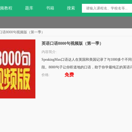
频教程
题库
书籍
搜索
口语8000句视频版（第一季）
英语口语8000句视频版（第一季）
内容简介:
SpeakingMax口语达人在英国和美国记录了与1000多
段。8000句子让你听道地的口语，助于你学最纯正的英语
免费
价格: