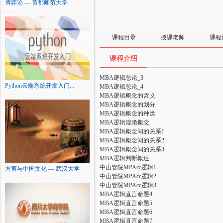
博弈论 — 首都师范大学
课程目录
授课老师
课程
课程介绍
MBA逻辑总论_3
Python云端系统开发入门...
MBA逻辑总论_4
MBA逻辑概念的含义
MBA逻辑概念的划分
MBA逻辑概念的种类
MBA逻辑混淆概念
MBA逻辑概念间的关系1
MBA逻辑概念间的关系2
MBA逻辑概念间的关系3
MBA逻辑判断概述
中山管院MPAcc逻辑1
方言与中国文化 — 武汉大学
中山管院MPAcc逻辑2
中山管院MPAcc逻辑3
MBA逻辑直言命题4
MBA逻辑直言命题5
MBA逻辑直言命题6
MBA逻辑直言命题7