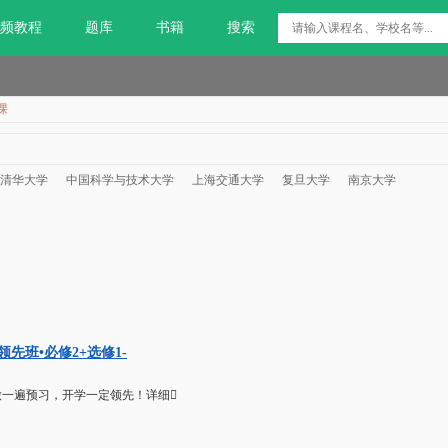
频教程
题库
书籍
搜索
课
清华大学
中国科学与技术大学
上海交通大学
复旦大学
南京大学
先班•必修2+选修1-
做一遍预习，开学一定领先！详细