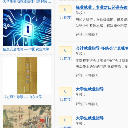
大学生劳动就业法律问题解读 ...
择业就业，专业对口还是兴趣
0
学校：
男怕入错行，女怕嫁错郎。很多即
助毕业生整理思绪，解决择业困惑
评论(0)
阅读(1)
会计就业指导-多练会计真账
信息安全概论 — 中国农业大学
0
学校：
本课程主讲会计实操中的“会计就业
决工作上遇到的问题 微信交流：多
评论(0)
阅读(1)
大学生就业指导
0
学校：
《史通》导读 — 山东大学
评论(0)
阅读(1)
大学生就业指导
0
学校：