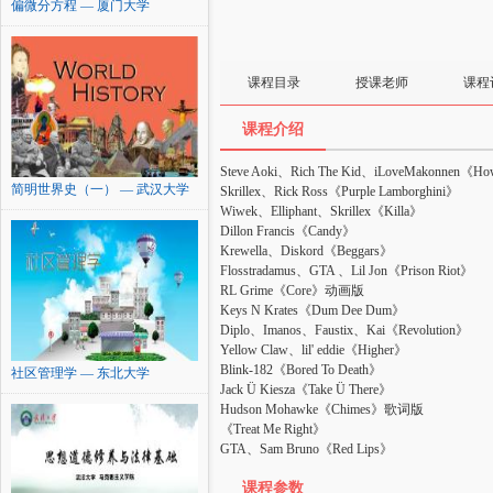
偏微分方程 — 厦门大学
课程目录
授课老师
课程
课程介绍
Steve Aoki、Rich The Kid、iLoveMakonnen《Ho
简明世界史（一） — 武汉大学
Skrillex、Rick Ross《Purple Lamborghini》
Wiwek、Elliphant、Skrillex《Killa》
Dillon Francis《Candy》
Krewella、Diskord《Beggars》
Flosstradamus、GTA 、Lil Jon《Prison Riot》
RL Grime《Core》动画版
Keys N Krates《Dum Dee Dum》
Diplo、Imanos、Faustix、Kai《Revolution》
Yellow Claw、lil' eddie《Higher》
Blink-182《Bored To Death》
社区管理学 — 东北大学
Jack Ü Kiesza《Take Ü There》
Hudson Mohawke《Chimes》歌词版
《Treat Me Right》
GTA、Sam Bruno《Red Lips》
课程参数