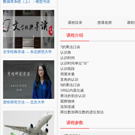
数据库系统（上）：模型与语
言...
课程目录
授课老师
课程
课程介绍
7的乘法口诀
文学经典导读 — 东北师范大学
认识角
认识时间
认识时间单位“分”
认识线段
用厘米量
直角的认识
9的乘法口诀
100以内退位减
乘法的初步认识
观察物体
质性研究方法 — 北京大学
连加连减
两位数加两位数的进位加法
课程参数